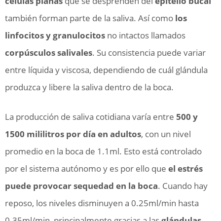
células planas
que se desprenden del
epitelio bucal
también forman parte de la saliva. Así como
los
linfocitos y granulocitos
no intactos llamados
corpúsculos salivales
. Su consistencia puede variar
entre líquida y viscosa, dependiendo de cuál glándula
produzca y libere la saliva dentro de la boca.
La producción de saliva cotidiana varía entre
500 y
1500 mililitros por día en adultos
, con un nivel
promedio en la boca de 1.1ml. Esto está controlado
por el sistema autónomo y es por ello que
el estrés
puede provocar sequedad en la boca
. Cuando hay
reposo, los niveles disminuyen a 0.25ml/min hasta
0.35ml/min, principalmente gracias a las
glándulas