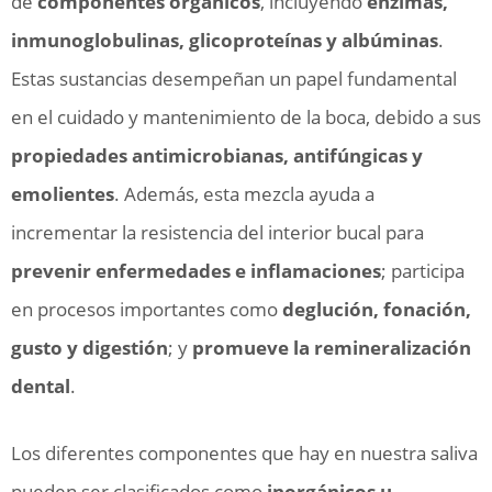
de
componentes orgánicos
, incluyendo
enzimas,
inmunoglobulinas, glicoproteínas y albúminas
.
Estas sustancias desempeñan un papel fundamental
en el cuidado y mantenimiento de la boca, debido a sus
propiedades antimicrobianas, antifúngicas y
emolientes
. Además, esta mezcla ayuda a
incrementar la resistencia del interior bucal para
prevenir enfermedades e inflamaciones
; participa
en procesos importantes como
deglución, fonación,
gusto y digestión
; y
promueve la remineralización
dental
.
Los diferentes componentes que hay en nuestra saliva
pueden ser clasificados como
inorgánicos u