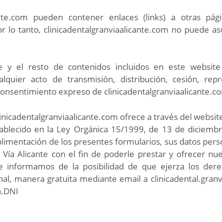
cante.com pueden contener enlaces (links) a otras pá
r lo tanto, clinicadentalgranviaalicante.com
no puede asu
re y el resto de contenidos incluidos en este websit
Cualquier acto de transmisión, distribución, cesión, r
l consentimiento expreso de clinicadentalgranviaalicante.c
linicadentalgranviaalicante.com ofrece a través del websi
tablecido en la Ley Orgánica 15/1999, de 13 de diciemb
limentación de los presentes formularios, sus datos per
 Vía Alicante con el fin de poderle prestar y ofrecer nu
e informamos de la posibilidad de que ejerza los derec
nal, manera gratuita mediante email a clinicadental.gran
a.DNI