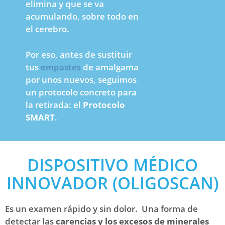
elimina y que se va
acumulando, sobre todo en
el cerebro.
Por eso, antes de sustituir
tus
empastes
de amalgama
por unos nuevos, seguimos
un protocolo concreto para
la retirada: el
Protocolo
SMART
.
DISPOSITIVO MÉDICO
INNOVADOR (OLIGOSCAN)
Es un examen rápido y sin dolor.
Una forma de
detectar las
carencias y los excesos de minerales