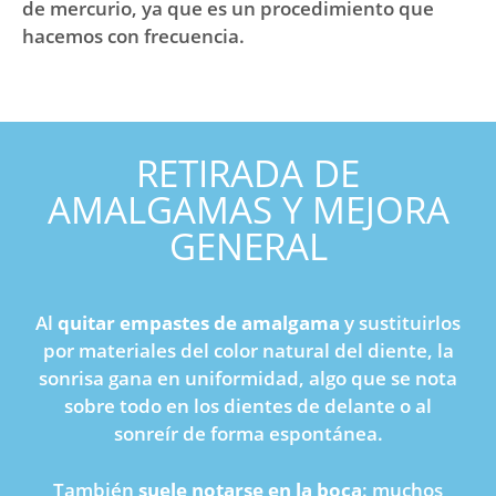
de mercurio, ya que es un procedimiento que
hacemos con frecuencia.
RETIRADA DE
AMALGAMAS Y MEJORA
GENERAL
Al
quitar empastes de amalgama
y sustituirlos
por materiales del color natural del diente, la
sonrisa gana en uniformidad, algo que se nota
sobre todo en los dientes de delante o al
sonreír de forma espontánea.
También
suele notarse en la boca
: muchos