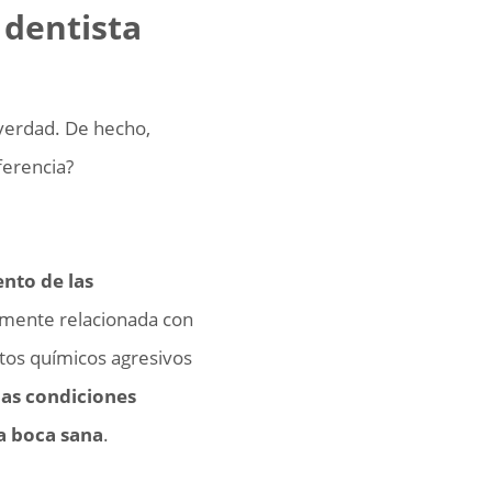
 dentista
 verdad. De hecho,
ferencia?
ento de las
amente relacionada con
ctos químicos agresivos
las condiciones
a boca sana
.