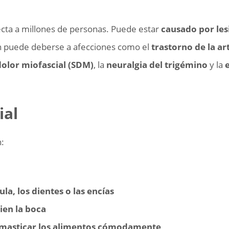
ta a millones de personas. Puede estar
causado por les
ién puede deberse a afecciones como el
trastorno de la ar
olor miofascial (SDM)
, la
neuralgia del trigémino
y la
ial
:
la, los dientes o las encías
ien la boca
o masticar los alimentos cómodamente