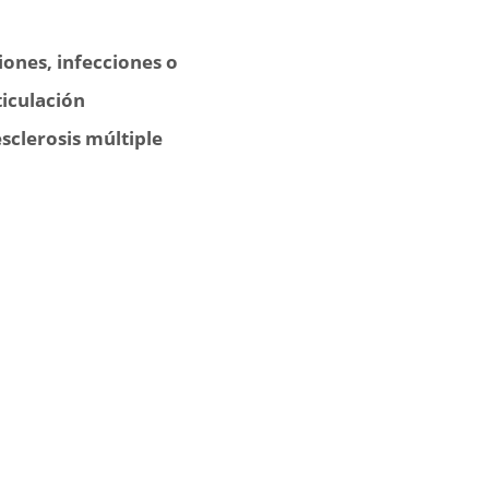
iones, infecciones o
ticulación
esclerosis múltiple