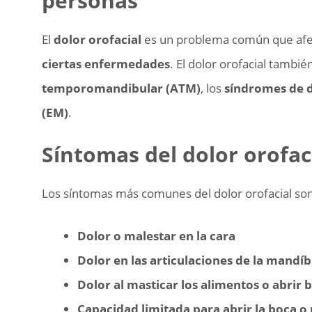
personas
El
dolor orofacial
es un problema común que afec
ciertas enfermedades
. El dolor orofacial tamb
temporomandibular (ATM)
, los
síndromes de d
(EM)
.
Síntomas del dolor orofac
Los síntomas más comunes del dolor orofacial son
Dolor o malestar en la cara
Dolor en las articulaciones de la mandíbu
Dolor al masticar los alimentos o abrir b
Capacidad limitada para abrir la boca 